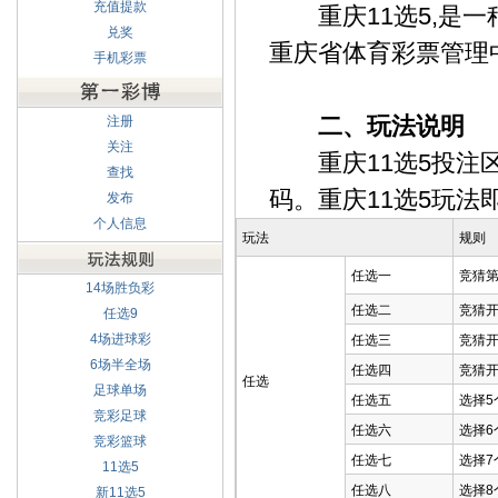
充值提款
重庆11选5,是一
兑奖
重庆省体育彩票管理
手机彩票
二、玩法说明
注册
关注
重庆11选5投注区
查找
码。重庆11选5玩
发布
个人信息
玩法
规则
任选一
竞猜第
14场胜负彩
任选二
竞猜开
任选9
4场进球彩
任选三
竞猜开
6场半全场
任选四
竞猜开
任选
足球单场
任选五
选择5
竞彩足球
任选六
选择6
竞彩篮球
任选七
选择7
11选5
任选八
选择8
新11选5