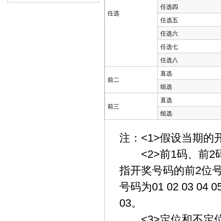
任选四
任选
任选五
任选六
任选七
任选八
直选
前二
组选
直选
前三
组选
注：<1>假设当期的开奖号
<2>前1码、前2
指开奖号码的前2位
号码为01 02 03 04
03。
<3>定位和不定位