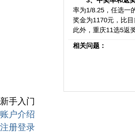
3、中奖率和返
率为1/8.25，任选
奖金为1170元，
此外，重庆11选5返
相关问题：
新手入门
账户介绍
注册登录