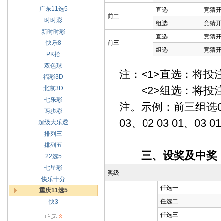
广东11选5
直选
竞猜
前二
时时彩
组选
竞猜开
新时时彩
直选
竞猜
快乐8
前三
组选
竞猜开
PK拾
双色球
注：<1>直选：将
福彩3D
<2>组选：将投注
北京3D
七乐彩
注。示例：前三组选01 0
两步彩
03、02 03 01、03 
超级大乐透
排列三
排列五
三、设奖及中奖
22选5
七星彩
奖级
快乐十分
任选一
重庆11选5
任选二
快3
任选三