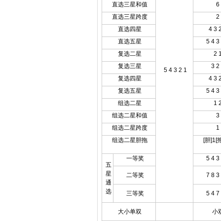
直选三星和值
6
直选三星跨度
2
直选四星
4 3 
直选五星
5 4 3
复选二星
2 
复选三星
3 2
5 4 3 2 1
复选四星
4 3 
复选五星
5 4 3
组选二星
1 
组选二星和值
3
组选二星跨度
1
组选二星胆拖
[胆]1[拖
一等奖
5 4 3
五
星
二等奖
7 8 3
通
选
三等奖
5 4 7
大小单双
小