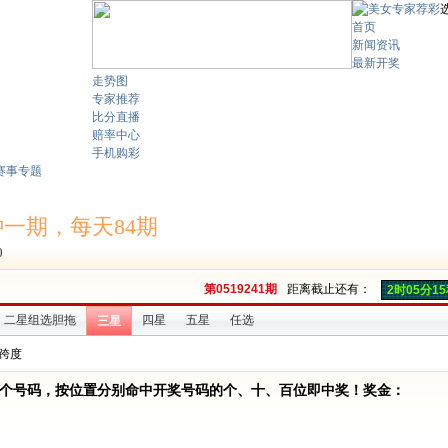
首页
新闻资讯
最新开奖
走势图
专家推荐
比分直播
赔率中心
手机购彩
赛事专题
钟一期，每天84期
0
第
0519241
期
距离截止还有：
2时05分1
二星组选胆拖
四星
五星
任选
三星
跨度
多个号码，按位置分别命中开奖号码的个、十、百位即中奖！奖金：