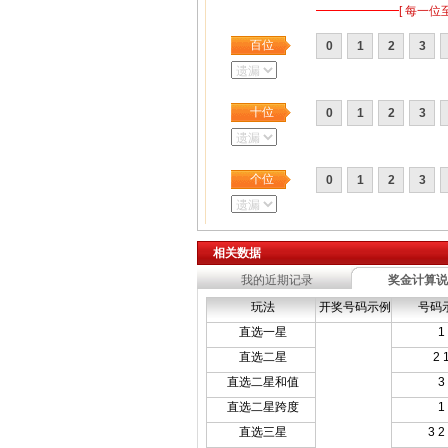
[ 每一位
百位
0
1
2
3
十位
0
1
2
3
个位
0
1
2
3
相关数据
我的近期记录
奖金计算说
玩法
开奖号码示例
号码
直选一星
1
直选二星
2 
直选二星和值
3
直选二星跨度
1
直选三星
3 2