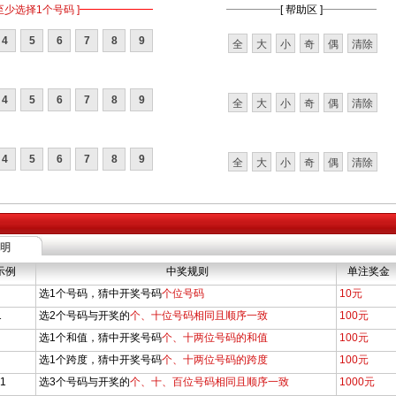
至少选择1个号码 ]
[ 帮助区 ]
4
5
6
7
8
9
全
大
小
奇
偶
清除
4
5
6
7
8
9
全
大
小
奇
偶
清除
4
5
6
7
8
9
全
大
小
奇
偶
清除
明
示例
中奖规则
单注奖金
选1个号码，猜中开奖号码
个位号码
10元
1
选2个号码与开奖的
个、十位号码相同且顺序一致
100元
选1个和值，猜中开奖号码
个、十两位号码的和值
100元
选1个跨度，猜中开奖号码
个、十两位号码的跨度
100元
 1
选3个号码与开奖的
个、十、百位号码相同且顺序一致
1000元