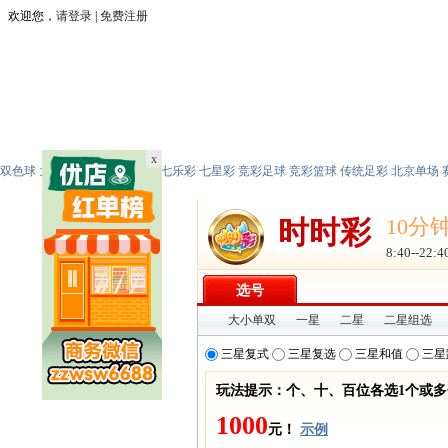
x
双色球
大乐透
福彩3D
排列三
七乐彩
七星彩
竞彩足球
竞彩篮球
传统足彩
北京单场
10分
时时彩
8:40--22:4
选号
大小单双
一星
二星
二星组选
三星复式
三星复选
三星和值
三星
玩法提示：个、十、百位各选1个或
1000
元！
示例