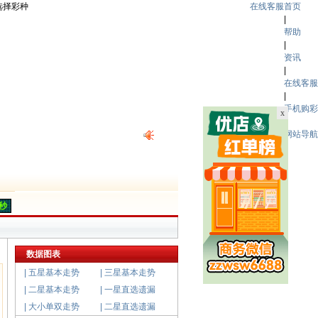
选择彩种
在线客服
首页
|
帮助
|
资讯
|
在线客服
|
手机购彩
x
|
网站导航
4秒
数据图表
|
五星基本走势
|
三星基本走势
|
二星基本走势
|
一星直选遗漏
|
大小单双走势
|
二星直选遗漏