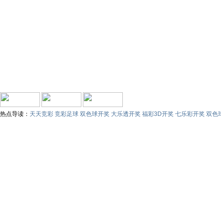
热点导读：
天天竞彩
竞彩足球
双色球开奖
大乐透开奖
福彩3D开奖
七乐彩开奖
双色