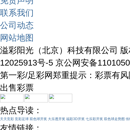
免责声明
联系我们
公司动态
网站地图
溢彩阳光（北京）科技有限公司 版权所有
12025913号-5 京公网安备1101050
第一彩/足彩网郑重提示：彩票有
出售彩票
热点导读：
天天竞彩
竞彩足球
双色球开奖
大乐透开奖
福彩3D开奖
七乐彩开奖
双色球走势图
传
友情链接：