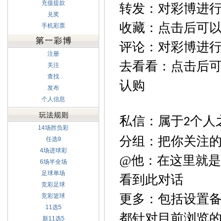
充值提款
转发：
对彩博进
兑奖
收藏：
点击后可以
手机彩票
评论：
对彩博进
注册
去看看：
点击后
关注
查找
认购
发布
个人信息
私信：
属于
个人
2
14场胜负彩
分组：
把你关注
任选9
4场进球彩
@他：
在这里就是
6场半全场
足球单场
看到此对话
竞彩足球
更多：
包括设置
竞彩篮球
11选5
都针对目前浏览
新11选5