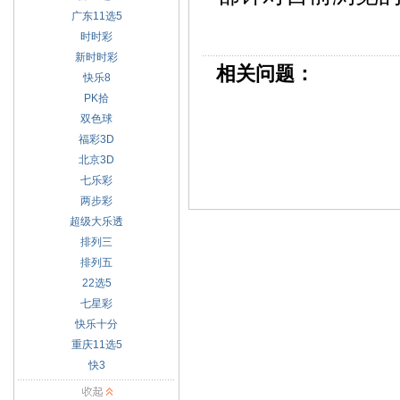
广东11选5
时时彩
新时时彩
相关问题：
快乐8
PK拾
双色球
福彩3D
北京3D
七乐彩
两步彩
超级大乐透
排列三
排列五
22选5
七星彩
快乐十分
重庆11选5
快3