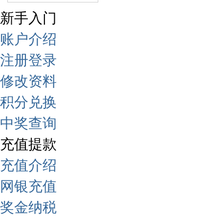
新手入门
账户介绍
注册登录
修改资料
积分兑换
中奖查询
充值提款
充值介绍
网银充值
奖金纳税