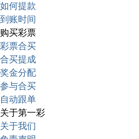
如何提款
到账时间
购买彩票
彩票合买
合买提成
奖金分配
参与合买
自动跟单
关于第一彩
关于我们