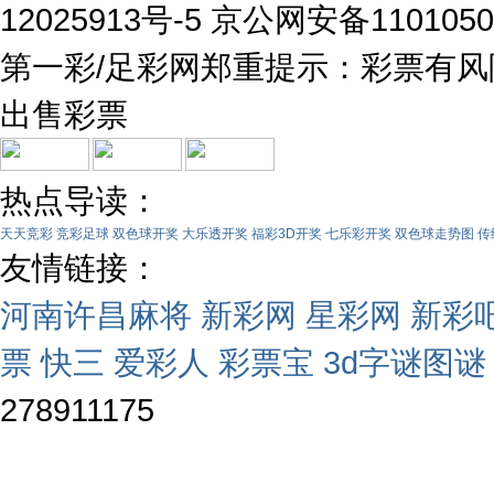
12025913号-5 京公网安备1101050
第一彩/足彩网郑重提示：彩票有
出售彩票
热点导读：
天天竞彩
竞彩足球
双色球开奖
大乐透开奖
福彩3D开奖
七乐彩开奖
双色球走势图
传
友情链接：
河南许昌麻将
新彩网
星彩网
新彩
票
快三
爱彩人
彩票宝
3d字谜图谜
278911175