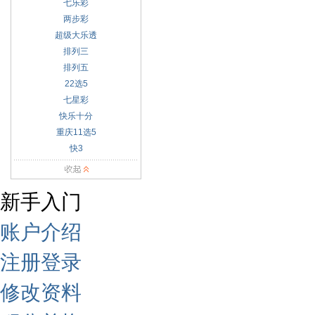
七乐彩
两步彩
超级大乐透
排列三
排列五
22选5
七星彩
快乐十分
重庆11选5
快3
新手入门
账户介绍
注册登录
修改资料