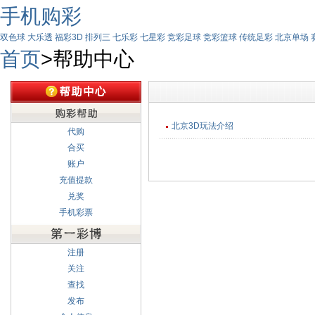
手机购彩
双色球
大乐透
福彩3D
排列三
七乐彩
七星彩
竞彩足球
竞彩篮球
传统足彩
北京单场
首页
>
帮助中心
北京3D玩法介绍
代购
合买
账户
充值提款
兑奖
手机彩票
注册
关注
查找
发布