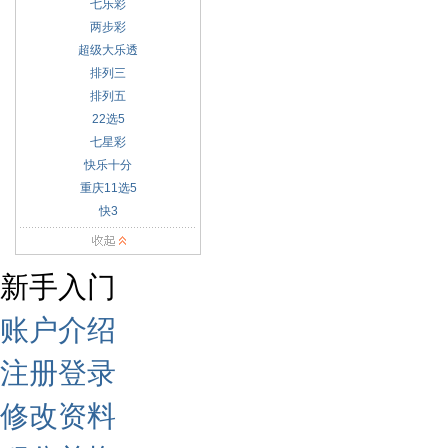
七乐彩
两步彩
超级大乐透
排列三
排列五
22选5
七星彩
快乐十分
重庆11选5
快3
新手入门
账户介绍
注册登录
修改资料