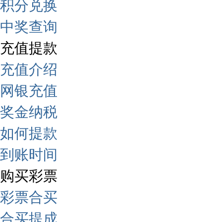
积分兑换
中奖查询
充值提款
充值介绍
网银充值
奖金纳税
如何提款
到账时间
购买彩票
彩票合买
合买提成