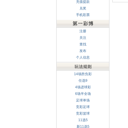
充值提款
兑奖
手机彩票
注册
关注
查找
发布
个人信息
14场胜负彩
任选9
4场进球彩
6场半全场
足球单场
竞彩足球
竞彩篮球
11选5
新11选5