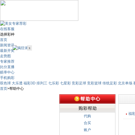
在线客服
选择彩种
首页
新闻资讯
x
最新开奖
走势图
专家推荐
比分直播
赔率中心
手机购彩
双色球
大乐透
福彩3D
排列三
七乐彩
七星彩
竞彩足球
竞彩篮球
传统足彩
北京单场
首页
>
帮助中心
福彩
代购
合买
账户